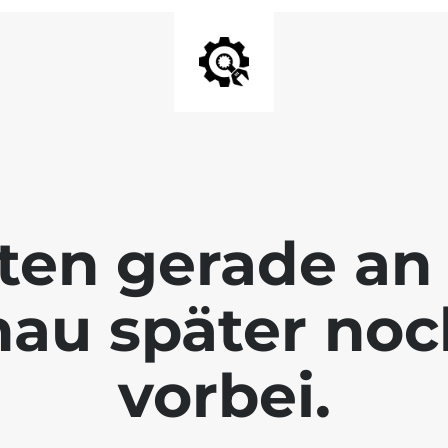
ten gerade an 
hau später no
vorbei.