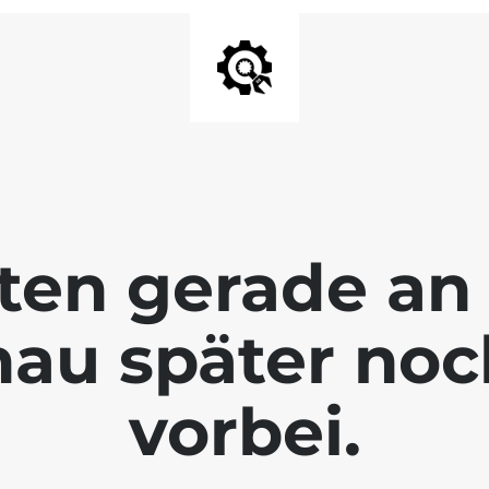
ten gerade an 
hau später no
vorbei.